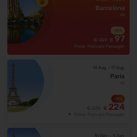
Barcelona
Ab
-
30
%
97
€
139
€
Prime-Preis pro Passagier
14 Aug.
-
17 Aug.
Paris
Ab
-
18
%
224
€
275
€
Prime-Preis pro Passagier
31 Dez.
-
3 Jan.