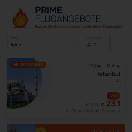
PRIME
FLUGANGEBOTE
Sparen Sie Geld und besuchen Sie diese Traumziele!
Von?
Personen
HEISS BEGEHRT
10 Aug.
-
18 Aug.
Istanbul
Ab
-
20
%
231
€
291
€
Prime-Preis pro Passagier
2 Jan.
-
6 Jan.