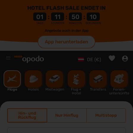
HOTEL FLASH SALE ENDET IN
01
:
11
:
50
:
09
TAGE
STUNDEN
MINUTEN
SEKUNDEN
Angebote auch in der App
App herunterladen
%
DE (€)
Flüge
Hotels
Mietwagen
Flug + 
Transfers
Ferien-
Hotel
unterkünfte
Hin- und
Nur Hinflug
Multistopp
Rückflug