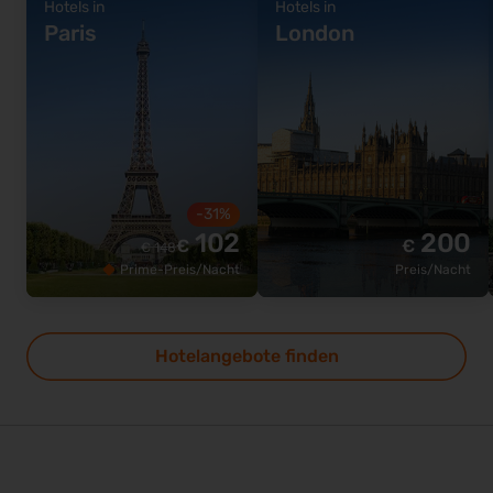
Hotels in
Hotels in
Paris
London
-31%
102
200
€
€
€
148
Prime-Preis/Nacht
Preis/Nacht
Hotelangebote finden