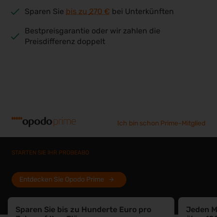
Sparen Sie
bis zu
270 €
bei Unterkünften
Bestpreisgarantie oder wir zahlen die
Preisdifferenz doppelt
Ich bin schon Prime-Mitglied
STARTEN SIE IHR PROBEABO
Entdecken Sie Opodo Prime
Sparen Sie bis zu Hunderte Euro pro
Jeden M