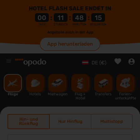
HOTEL FLASH SALE ENDET IN
00
:
11
:
48
:
14
TAGE
STUNDEN
MINUTEN
SEKUNDEN
Angebote auch in der App
App herunterladen
%
DE (€)
Flüge
Hotels
Mietwagen
Flug + 
Transfers
Ferien-
Hotel
unterkünfte
Hin- und
Nur Hinflug
Multistopp
Rückflug