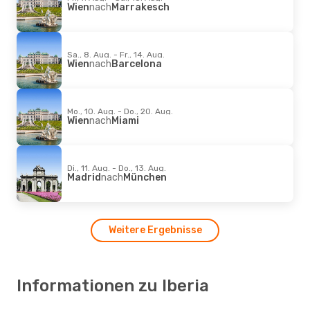
Wien
nach
Marrakesch
Sa., 8. Aug. - Fr., 14. Aug.
Wien
nach
Barcelona
Mo., 10. Aug. - Do., 20. Aug.
Wien
nach
Miami
Di., 11. Aug. - Do., 13. Aug.
Madrid
nach
München
Weitere Ergebnisse
Informationen zu Iberia