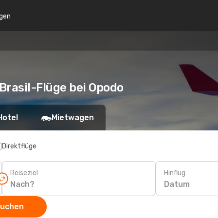
gen
Brasil-Flüge bei Opodo
Hotel
Mietwagen
Direktflüge
Reiseziel
Hinflug
Datum
suchen