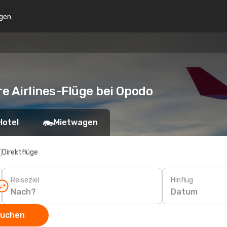
gen
e Airlines-Flüge bei Opodo
Hotel
Mietwagen
Direktflüge
Reiseziel
Hinflug
Datum
suchen