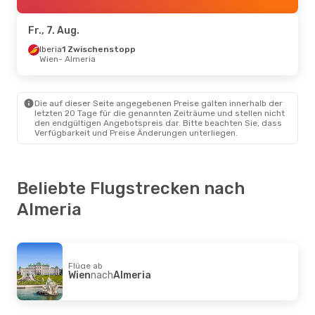
Iberia
Direkt
Almeria
- Sevilla
Fr., 7. Aug.
So., 16. Aug.
Iberia
1 Zwischenstopp
- Do., 20. Aug.
Wien
- Almeria
Iberia
1 Zwischenstopp
Wien
- Almeria
Iberia
1 Zwischenstopp
Almeria
- Wien
Die auf dieser Seite angegebenen Preise galten innerhalb der
letzten 20 Tage für die genannten Zeiträume und stellen nicht
den endgültigen Angebotspreis dar. Bitte beachten Sie, dass
Mi., 23. Sep.
- Mi., 30. Sep.
Verfügbarkeit und Preise Änderungen unterliegen.
Iberia
1 Zwischenstopp
Wien
- Almeria
Iberia
1 Zwischenstopp
Almeria
- Wien
Beliebte Flugstrecken nach
Almeria
Flüge ab
Wien
nach
Almeria