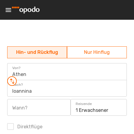
Hin- und Rückflug
Nur Hinflug
Von?
Athen
Nach?
Ioannina
Reisende
Wann?
1 Erwachsener
Direktflüge