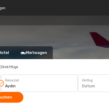
gen
Hotel
Mietwagen
Direktflüge
Reiseziel
Hinflug
Datum
suchen