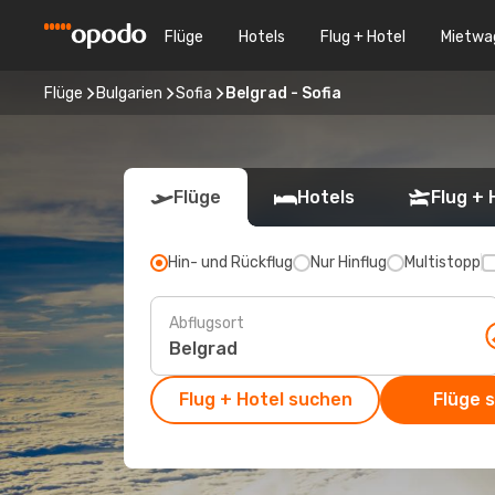
Flüge
Hotels
Flug + Hotel
Mietwa
Flüge
Bulgarien
Sofia
Belgrad - Sofia
Flüge
Hotels
Flug + 
Hin- und Rückflug
Nur Hinflug
Multistopp
Abflugsort
Flug + Hotel suchen
Flüge 