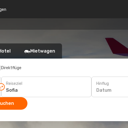
gen
Hotel
Mietwagen
Direktflüge
Reiseziel
Hinflug
Datum
suchen