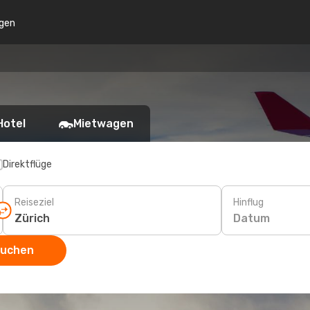
gen
Hotel
Mietwagen
Direktflüge
Reiseziel
Hinflug
Datum
suchen