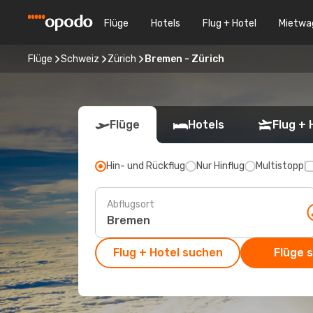
Flüge
Hotels
Flug + Hotel
Mietwa
Flüge
Schweiz
Zürich
Bremen - Zürich
Flüge
Hotels
Flug + 
Hin- und Rückflug
Nur Hinflug
Multistopp
Abflugsort
Flug + Hotel suchen
Flüge 