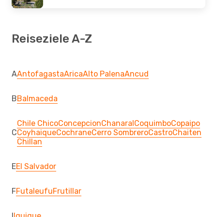
Reiseziele A-Z
A
Antofagasta
Arica
Alto Palena
Ancud
B
Balmaceda
Chile Chico
Concepcion
Chanaral
Coquimbo
Copaipo
C
Coyhaique
Cochrane
Cerro Sombrero
Castro
Chaiten
Chillan
E
El Salvador
F
Futaleufu
Frutillar
I
Iquique