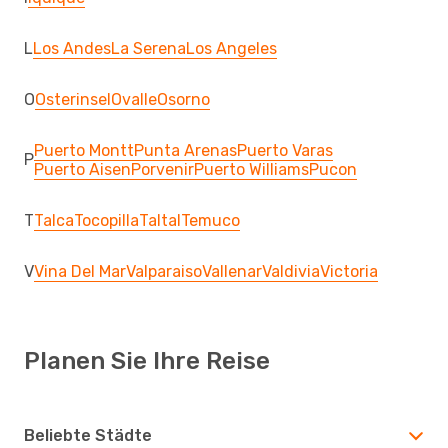
L
Los Andes
La Serena
Los Angeles
O
Osterinsel
Ovalle
Osorno
Puerto Montt
Punta Arenas
Puerto Varas
P
Puerto Aisen
Porvenir
Puerto Williams
Pucon
T
Talca
Tocopilla
Taltal
Temuco
V
Vina Del Mar
Valparaiso
Vallenar
Valdivia
Victoria
Planen Sie Ihre Reise
Beliebte Städte