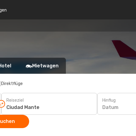
gen
Hotel
Mietwagen
Direktflüge
Reiseziel
Hinflug
Datum
suchen