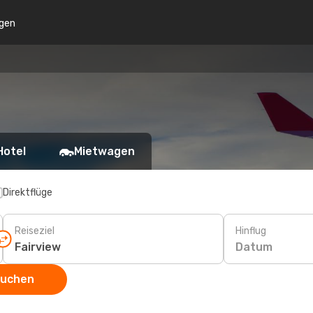
gen
Hotel
Mietwagen
Direktflüge
Reiseziel
Hinflug
Datum
suchen