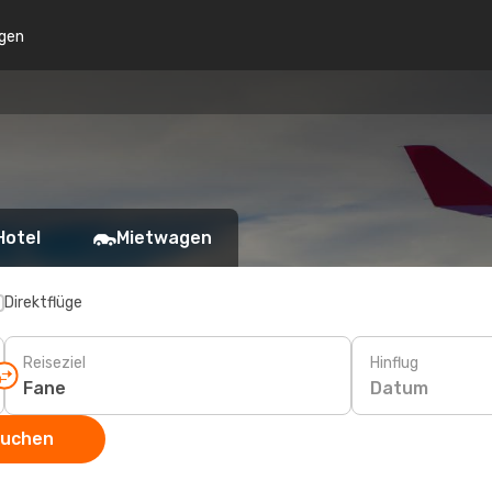
gen
Hotel
Mietwagen
Direktflüge
Reiseziel
Hinflug
Datum
suchen