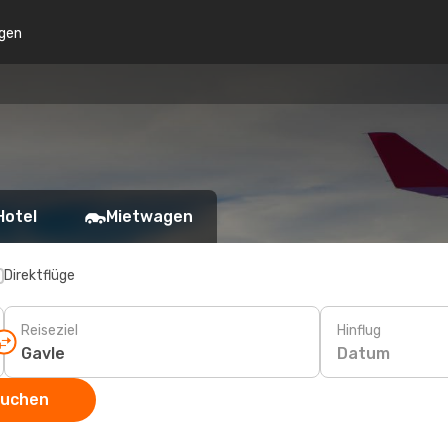
gen
Hotel
Mietwagen
Direktflüge
Reiseziel
Hinflug
Datum
suchen