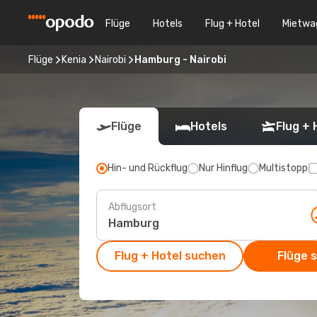
Flüge
Hotels
Flug + Hotel
Mietwa
Flüge
Kenia
Nairobi
Hamburg - Nairobi
Flüge
Hotels
Flug + 
Hin- und Rückflug
Nur Hinflug
Multistopp
Abflugsort
Flug + Hotel suchen
Flüge 