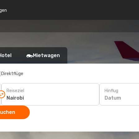
gen
Hotel
Mietwagen
Direktflüge
Reiseziel
Hinflug
Datum
suchen