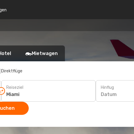
gen
Hotel
Mietwagen
Direktflüge
Reiseziel
Hinflug
Datum
suchen