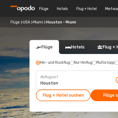
Flüge
Hotels
Flug + Hotel
Mietwa
Flüge
USA
Miami
Houston - Miami
Flüge
Hotels
Flug + 
Hin- und Rückflug
Nur Hinflug
Multistopp
Abflugsort
Flug + Hotel suchen
Flüge 