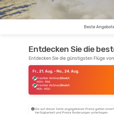
Beste Angebot
Entdecken Sie die bes
Entdecken Sie die günstigsten Flüge vo
Fr., 21. Aug.
- Mo., 24. Aug.
Frontier Airlines
Direkt
HOU
- MIA
Frontier Airlines
Direkt
MIA
- HOU
Die auf dieser Seite angegebenen Preise galten innerh
Verfügbarkeit und Preise Änderungen unterliegen.