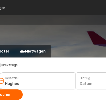
gen
Hotel
Mietwagen
Direktflüge
Reiseziel
Hinflug
Datum
suchen