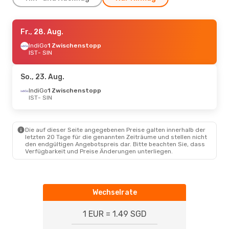
Mo., 31. Aug.
Fr., 28. Aug.
- Fr., 4. Sep.
IndiGo
IndiGo
1 Zwischenstopp
1 Zwischenstopp
IST
IST
- SIN
- SIN
Gulf Air
1 Zwischenstopp
SIN
- IST
So., 23. Aug.
IndiGo
1 Zwischenstopp
IST
- SIN
Die auf dieser Seite angegebenen Preise galten innerhalb der
letzten 20 Tage für die genannten Zeiträume und stellen nicht
den endgültigen Angebotspreis dar. Bitte beachten Sie, dass
Verfügbarkeit und Preise Änderungen unterliegen.
Wechselrate
1 EUR = 1.49 SGD