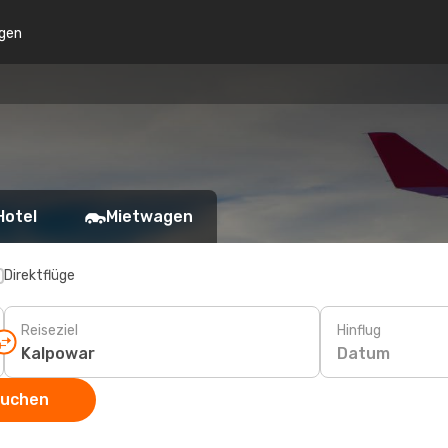
gen
Hotel
Mietwagen
Direktflüge
Reiseziel
Hinflug
Datum
suchen