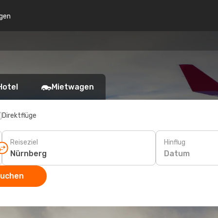
gen
Hotel
Mietwagen
Direktflüge
Reiseziel
Hinflug
Datum
suchen