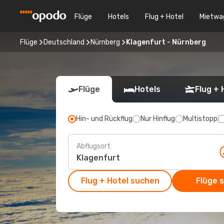
Flüge
Hotels
Flug + Hotel
Mietwa
Flüge
Deutschland
Nürnberg
Klagenfurt - Nürnberg
Flüge
Hotels
Flug + 
Hin- und Rückflug
Nur Hinflug
Multistopp
Abflugsort
Flug + Hotel suchen
Flüge 