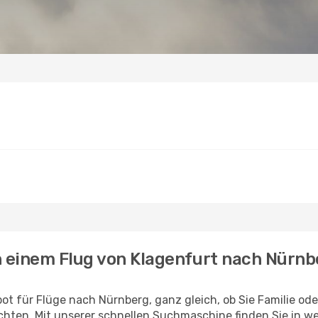
h einem Flug von Klagenfurt nach Nürn
ot für Flüge nach Nürnberg, ganz gleich, ob Sie Familie od
hten. Mit unserer schnellen Suchmaschine finden Sie in w