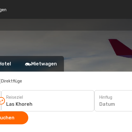
gen
Hotel
Mietwagen
Direktflüge
Reiseziel
Hinflug
Datum
suchen