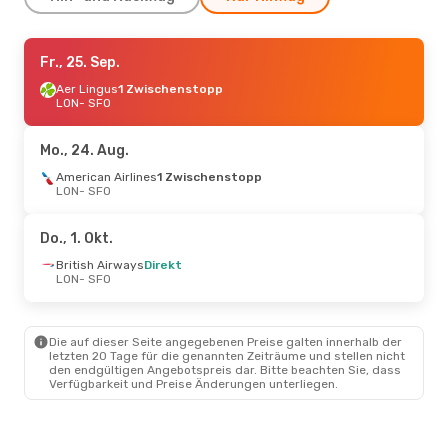
Sa., 26. Sep.
Fr., 25. Sep.
- Do., 1. Okt.
British Airways
Aer Lingus
1 Zwischenstopp
1 Zwischenstopp
LON
- SFO
LON
- SFO
British Airways
1 Zwischenstopp
Mo., 24. Aug.
SFO
- LON
American Airlines
1 Zwischenstopp
LON
- SFO
Do., 1. Okt.
British Airways
Direkt
LON
- SFO
Die auf dieser Seite angegebenen Preise galten innerhalb der
letzten 20 Tage für die genannten Zeiträume und stellen nicht
den endgültigen Angebotspreis dar. Bitte beachten Sie, dass
Verfügbarkeit und Preise Änderungen unterliegen.