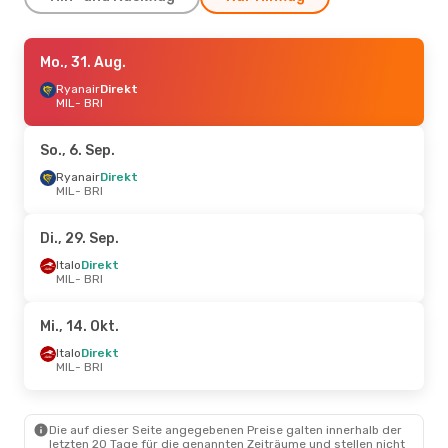
Do., 3. Sep.
Mo., 31. Aug.
- Mo., 7. Sep.
Ryanair
Ryanair
Direkt
Direkt
MIL
MIL
- BRI
- BRI
Easyjet
Direkt
BRI
- MIL
So., 6. Sep.
Mo., 24. Aug.
Ryanair
Direkt
- Mi., 26. Aug.
MIL
- BRI
Ryanair
Direkt
MIL
- BRI
Italo
Direkt
Di., 29. Sep.
BRI
- MIL
Italo
Direkt
MIL
- BRI
So., 6. Sep.
- Mo., 7. Sep.
Easyjet
Direkt
Mi., 14. Okt.
MIL
- BRI
Easyjet
Direkt
Italo
Direkt
BRI
- MIL
MIL
- BRI
Di., 6. Okt.
- Fr., 9. Okt.
Die auf dieser Seite angegebenen Preise galten innerhalb der
Italo
Direkt
letzten 20 Tage für die genannten Zeiträume und stellen nicht