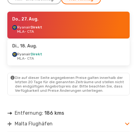
Do., 27. Aug.
Do., 27. Aug.
- Mo., 31. Aug.
Ryanair
Ryanair
Direkt
Direkt
MLA
MLA
- CTA
- CTA
Ryanair
Direkt
CTA
- MLA
Di., 18. Aug.
Ryanair
Direkt
MLA
- CTA
Die auf dieser Seite angegebenen Preise galten innerhalb der
letzten 20 Tage für die genannten Zeiträume und stellen nicht
den endgültigen Angebotspreis dar. Bitte beachten Sie, dass
Verfügbarkeit und Preise Änderungen unterliegen.
Entfernung:
186 kms
Malta Flughäfen