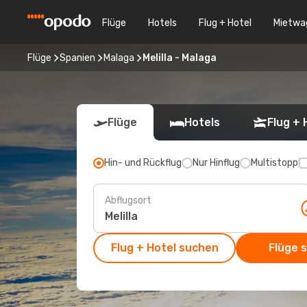
Flüge
Hotels
Flug + Hotel
Mietwa
Flüge
Spanien
Malaga
Melilla - Malaga
Flüge
Hotels
Flug + 
Hin- und Rückflug
Nur Hinflug
Multistopp
Abflugsort
Flug + Hotel suchen
Flüge 