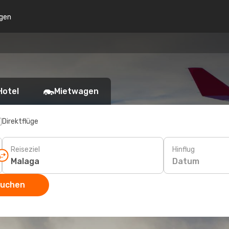
gen
Hotel
Mietwagen
Direktflüge
Reiseziel
Hinflug
Datum
suchen