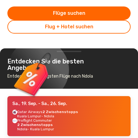
Flüge suchen
Flug + Hotel suchen
Entdecken Sie die besten
Angebote
Entdecke die günstigsten Flüge nach Ndola
Sa., 19. Sep.
- Sa., 26. Sep.
Qatar Airways
2 Zwischenstopps
Kuala Lumpur
- Ndola
Proflight Commuter
2 Zwischenstopps
Ndola
- Kuala Lumpur