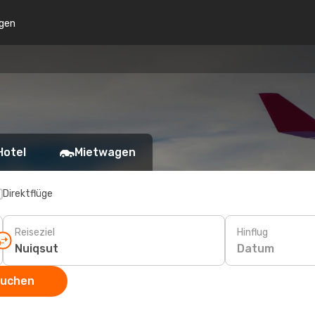
gen
Hotel
Mietwagen
Direktflüge
Reiseziel
Hinflug
Datum
suchen