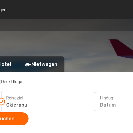
gen
Hotel
Mietwagen
Direktflüge
Reiseziel
Hinflug
Datum
suchen