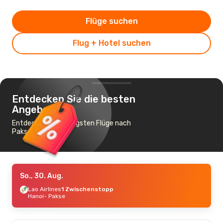
Flüge suchen
Flug + Hotel suchen
Entdecken Sie die besten
Angebote
Entdecke die günstigsten Flüge nach
Pakse
So., 30. Aug.
Lao Airlines
1 Zwischenstopp
Hanoi
- Pakse