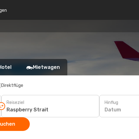
gen
Hotel
Mietwagen
Direktflüge
Reiseziel
Hinflug
Datum
suchen