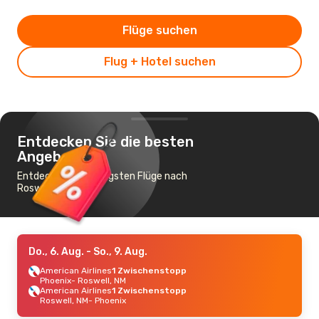
Flüge suchen
Flug + Hotel suchen
Entdecken Sie die besten
Angebote
Entdecke die günstigsten Flüge nach
Roswell, NM
Do., 6. Aug.
- So., 9. Aug.
American Airlines
1 Zwischenstopp
Phoenix
- Roswell, NM
American Airlines
1 Zwischenstopp
Roswell, NM
- Phoenix