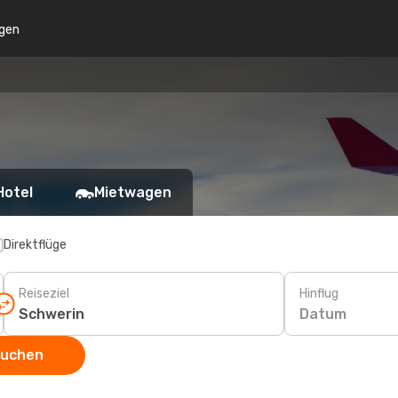
gen
Hotel
Mietwagen
Direktflüge
Reiseziel
Hinflug
Datum
suchen