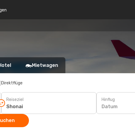
gen
Hotel
Mietwagen
Direktflüge
Reiseziel
Hinflug
Datum
suchen