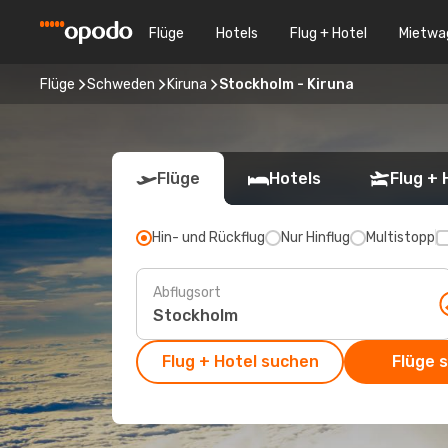
Flüge
Hotels
Flug + Hotel
Mietwa
Flüge
Schweden
Kiruna
Stockholm - Kiruna
Flüge
Hotels
Flug + 
Hin- und Rückflug
Nur Hinflug
Multistopp
Abflugsort
Flug + Hotel suchen
Flüge 