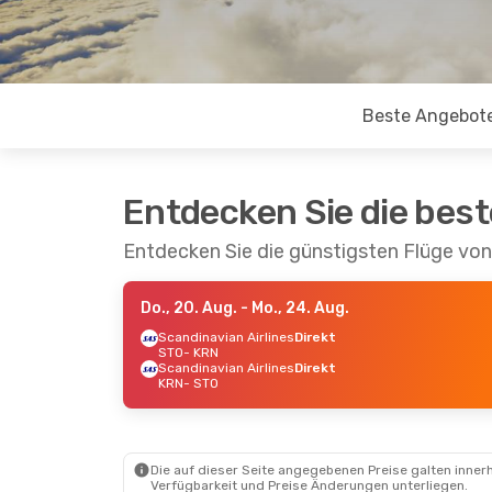
Beste Angebot
Entdecken Sie die bes
Entdecken Sie die günstigsten Flüge vo
Do., 20. Aug.
- Mo., 24. Aug.
Scandinavian Airlines
Direkt
STO
- KRN
Scandinavian Airlines
Direkt
KRN
- STO
Die auf dieser Seite angegebenen Preise galten innerh
Verfügbarkeit und Preise Änderungen unterliegen.