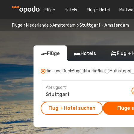
Flüge
Hotels
Flug + Hotel
Mietwa
Flüge
Niederlande
Amsterdam
Stuttgart - Amsterdam
Flüge
Hotels
Flug + 
Hin- und Rückflug
Nur Hinflug
Multistopp
Abflugsort
Flug + Hotel suchen
Flüge 