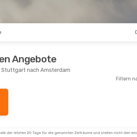
e
ten Angebote
on Stuttgart nach Amsterdam
Filtern n
.
- So., 23. Aug.
Di., 20. Okt.
- Fr., 23. Okt.
Klm Royal Dutch Airlines
Direkt
Klm Royal Dutch Airlines
Dire
STR
- AMS
Klm Royal Dutch Airlines
Direkt
Klm Royal Dutch Airlines
Dire
AMS
- STR
alb der letzten 20 Tage für die genannten Zeiträume und stellen nicht den en