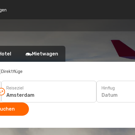
gen
Hotel
Mietwagen
Direktflüge
Reiseziel
Hinflug
Datum
suchen