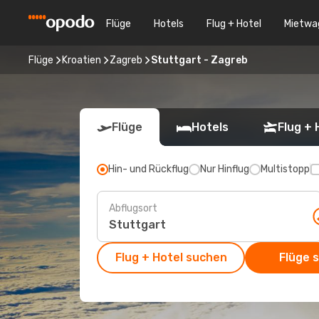
Flüge
Hotels
Flug + Hotel
Mietwa
Flüge
Kroatien
Zagreb
Stuttgart - Zagreb
Flüge
Hotels
Flug + 
Hin- und Rückflug
Nur Hinflug
Multistopp
Abflugsort
Flug + Hotel suchen
Flüge 