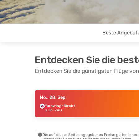
Beste Angebot
Entdecken Sie die bes
Entdecken Sie die günstigsten Flüge vo
Mo., 28. Sep.
Do., 10. Sep.
- Mo., 14. Sep.
Sa., 15. Aug.
Eurowings
Direkt
STR
- ZAG
Eurowings
Direkt
Lufthansa
1
STR
- ZAG
STR
- ZAG
Eurowings
Direkt
Lufthansa
1
ZAG
- STR
ZAG
- STR
Die auf dieser Seite angegebenen Preise galten innerh