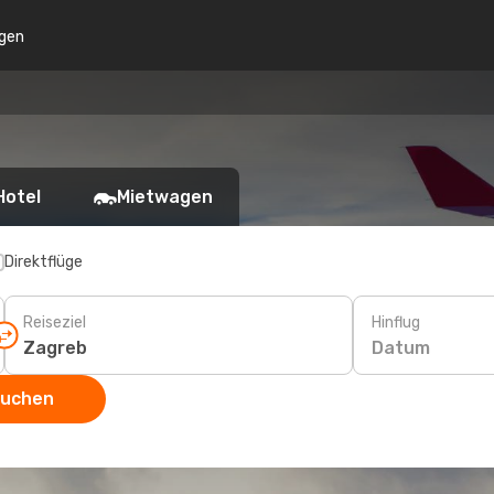
gen
Hotel
Mietwagen
Direktflüge
Reiseziel
Hinflug
Datum
suchen