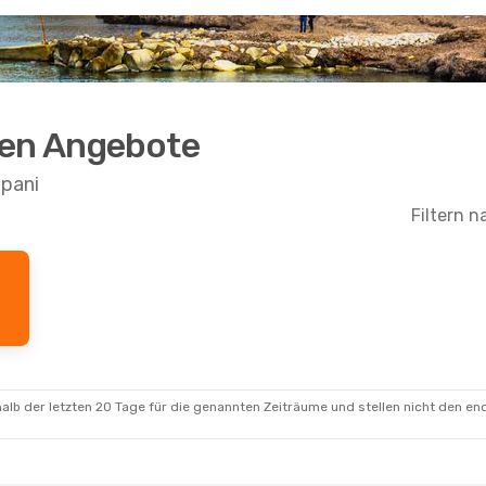
ten Angebote
apani
Filtern n
g.
- Di., 25. Aug.
Do., 27. Aug.
- Mo., 31. A
rekt
Ryanair
Direkt
- Trapani
Venedig
- Trapani
rekt
ITA Airways
ratislava
1 Zwischenstopp
Trapani
- Venedig
alb der letzten 20 Tage für die genannten Zeiträume und stellen nicht den en