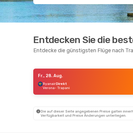
Entdecken Sie die bes
Entdecke die günstigsten Flüge nach Tr
Fr., 28. Aug.
So., 4. Okt.
- Di., 13. Okt.
So., 16. Au
Ryanair
Direkt
Verona
- Trapani
Ryanair
Direkt
Ryanair
Di
Bratislava
- Trapani
Bratislava
Ryanair
Direkt
Ryanair
Di
Trapani
- Bratislava
Trapani
- B
Die auf dieser Seite angegebenen Preise galten innerh
Verfügbarkeit und Preise Änderungen unterliegen.
Do., 6. Aug.
- Mi., 12. Aug.
ITA Airways