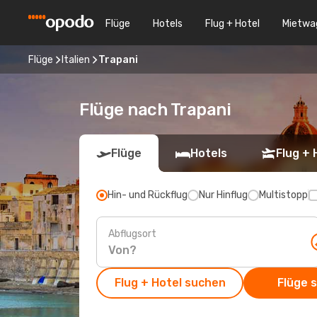
Flüge
Hotels
Flug + Hotel
Mietwa
Flüge
Italien
Trapani
Flüge nach Trapani
Flüge
Hotels
Flug + 
Hin- und Rückflug
Nur Hinflug
Multistopp
Abflugsort
Flug + Hotel suchen
Flüge 