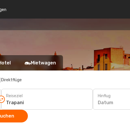
gen
Hotel
Mietwagen
Direktflüge
Reiseziel
Hinflug
Datum
suchen