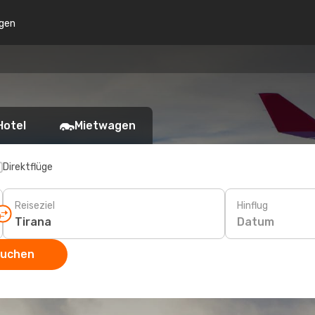
gen
Hotel
Mietwagen
Direktflüge
Reiseziel
Hinflug
Datum
suchen