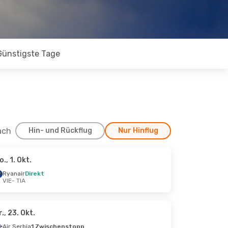
Günstigste Tage
ach
Hin- und Rückflug
Nur Hinflug
o., 1. Okt.
Ryanair
Direkt
VIE
- TIA
r., 23. Okt.
Air Serbia
1 Zwischenstopp