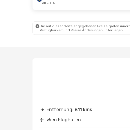
VIE
- TIA
Do., 1. Okt.
- Do., 8. Okt.
Di., 25. Aug.
Ryanair
Direkt
Ryanair
Dir
VIE
- TIA
VIE
- TIA
Ryanair
Direkt
Ryanair
Dir
TIA
- VIE
TIA
- VIE
Die auf dieser Seite angegebenen Preise galten innerh
Verfügbarkeit und Preise Änderungen unterliegen.
Entfernung:
811 kms
Wien Flughäfen