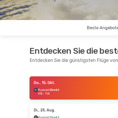
Beste Angebot
Entdecken Sie die bes
Entdecken Sie die günstigsten Flüge von
Do., 15. Okt.
Di., 22. Sep.
- Do., 24. Sep.
Do., 8. Okt.
-
Ryanair
Direkt
VIE
- TIA
Ryanair
Direkt
Ryanair
Dir
VIE
- TIA
VIE
- TIA
Ryanair
Direkt
Ryanair
Dir
TIA
- VIE
TIA
- VIE
Di., 25. Aug.
Ryanair
Direkt