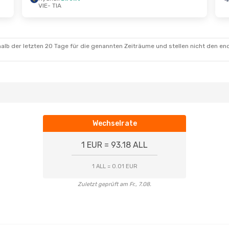
VIE
- TIA
- Sa., 29. Aug.
Do., 10. Sep.
- Mo., 14. Sep.
ekt
Austrian Airlines
Direkt
VIE
- TIA
ekt
Austrian Airlines
Direkt
TIA
- VIE
alb der letzten 20 Tage für die genannten Zeiträume und stellen nicht den en
Wechselrate
1 EUR = 93.18 ALL
1 ALL = 0.01 EUR
Zuletzt geprüft am Fr., 7.08.