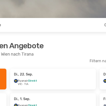
e
ten Angebote
 Wien nach Tirana
Filtern n
Di., 22. Sep.
D
 Di., 13. Okt.
Do., 22. Okt.
- So., 25. Okt.
Ryanair
Direkt
VIE
- TIA
ekt
Ryanair
Direkt
VIE
- TIA
ekt
Ryanair
Direkt
TIA
- VIE
Di., 1. Sep.
F
Ryanair
Direkt