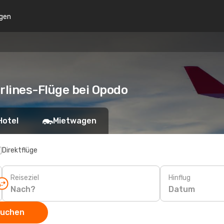
gen
irlines-Flüge bei Opodo
Hotel
Mietwagen
Direktflüge
Reiseziel
Hinflug
Datum
suchen