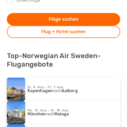
Direktflüge
Flüge suchen
Flug + Hotel suchen
Top-Norwegian Air Sweden-
Flugangebote
Di., 4. Aug. - Fr., 7. Aug.
Kopenhagen
nach
Aalborg
Mo., 10. Aug. - Di., 18. Aug.
München
nach
Malaga