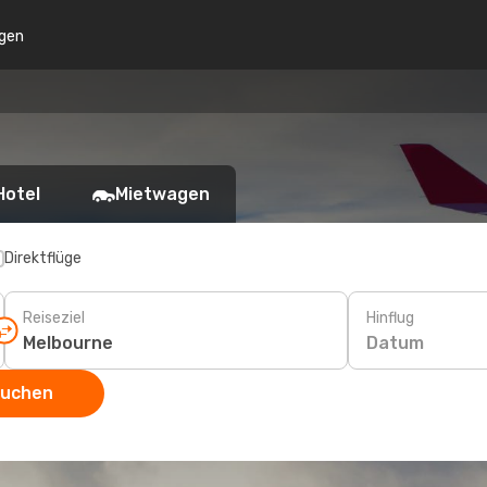
gen
Hotel
Mietwagen
Direktflüge
Reiseziel
Hinflug
Datum
suchen