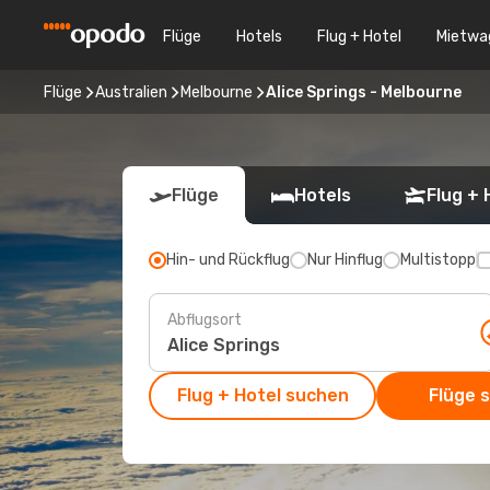
Flüge
Hotels
Flug + Hotel
Mietwa
Flüge
Australien
Melbourne
Alice Springs - Melbourne
Flüge
Hotels
Flug + 
Hin- und Rückflug
Nur Hinflug
Multistopp
Abflugsort
Flug + Hotel suchen
Flüge 