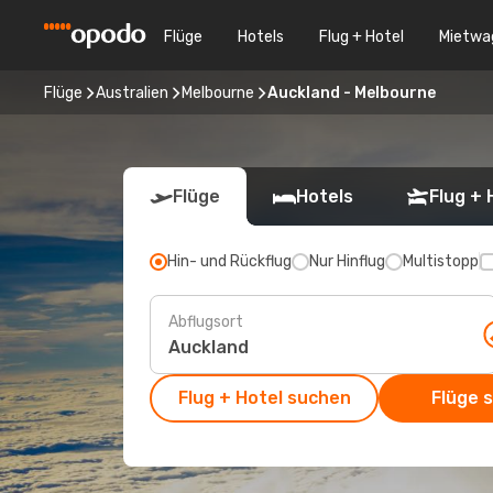
Flüge
Hotels
Flug + Hotel
Mietwa
Flüge
Australien
Melbourne
Auckland - Melbourne
Flüge
Hotels
Flug + 
Hin- und Rückflug
Nur Hinflug
Multistopp
Abflugsort
Flug + Hotel suchen
Flüge 