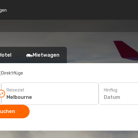
gen
Hotel
Mietwagen
Direktflüge
Reiseziel
Hinflug
Datum
suchen