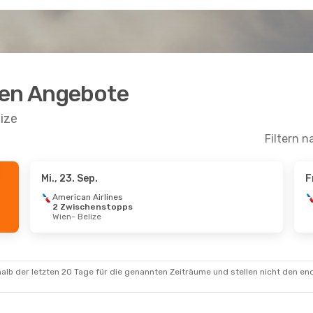
ten Angebote
ize
Filtern n
Mi., 23. Sep.
F
 Sep.
- So., 27. Sep.
American Airlines
2 Zwischenstopps
an Airlines
Wien
- Belize
schenstopps
 Belize
an Airlines
schenstopps
- Wien
alb der letzten 20 Tage für die genannten Zeiträume und stellen nicht den en