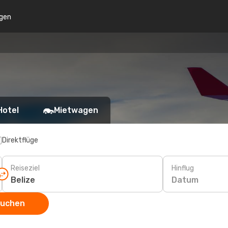
gen
Hotel
Mietwagen
Direktflüge
Reiseziel
Hinflug
Datum
suchen