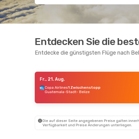
Entdecken Sie die bes
Entdecke die günstigsten Flüge nach Bel
Fr., 21. Aug.
Do., 20. Aug.
- Mo., 24. Aug.
Mi., 23.
Copa Airlines
1 Zwischenstopp
Guatemala-Stadt
- Belize
American Airlines
Americ
2 Zwischenstopps
2 Zwi
Fort Lauderdale
- Belize
Wien
-
American Airlines
Americ
1 Zwischenstopp
2 Zwi
Belize
- Fort Lauderdale
Belize
Die auf dieser Seite angegebenen Preise galten innerh
Verfügbarkeit und Preise Änderungen unterliegen.