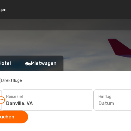
gen
Hotel
Mietwagen
Direktflüge
Reiseziel
Hinflug
Datum
suchen