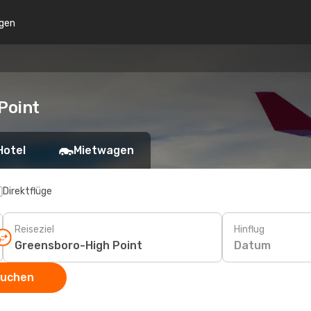
gen
Point
Hotel
Mietwagen
Direktflüge
Reiseziel
Hinflug
Datum
suchen