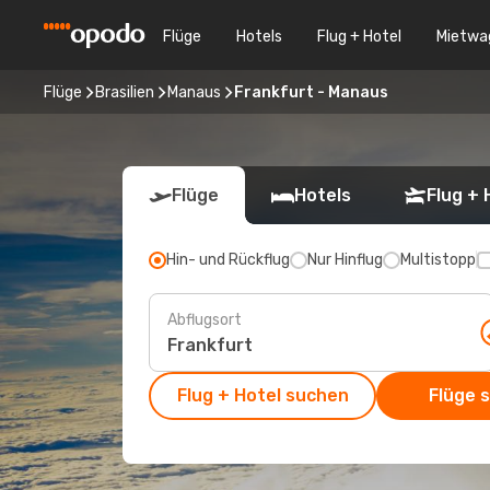
Flüge
Hotels
Flug + Hotel
Mietwa
Flüge
Brasilien
Manaus
Frankfurt - Manaus
Flüge
Hotels
Flug + 
Hin- und Rückflug
Nur Hinflug
Multistopp
Abflugsort
Flug + Hotel suchen
Flüge 