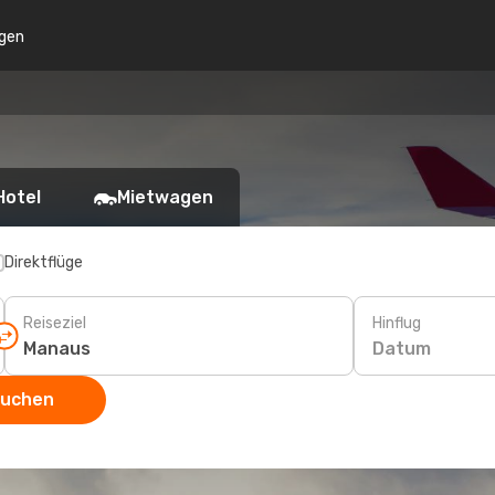
gen
Hotel
Mietwagen
Direktflüge
Reiseziel
Hinflug
Datum
suchen