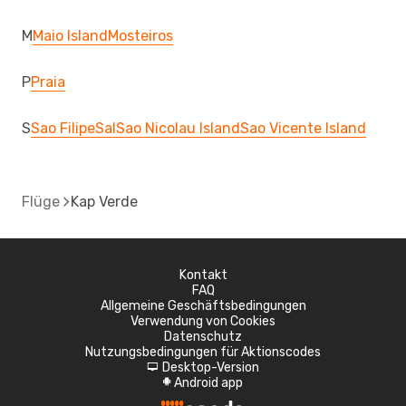
M
Maio Island
Mosteiros
P
Praia
S
Sao Filipe
Sal
Sao Nicolau Island
Sao Vicente Island
Flüge
Kap Verde
Kontakt
FAQ
Allgemeine Geschäftsbedingungen
Verwendung von Cookies
Datenschutz
Nutzungsbedingungen für Aktionscodes
Desktop-Version
d
Android app
A