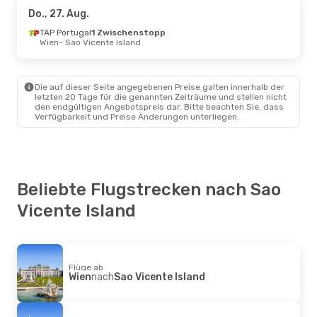
Do., 27. Aug.
Mo., 12. Okt.
TAP Portugal
- Di., 13. Okt.
1 Zwischenstopp
Wien
- Sao Vicente Island
TAP Portugal
Direkt
Lissabon
- Sao Vicente Island
TAP Portugal
Direkt
Sao Vicente Island
- Lissabon
Die auf dieser Seite angegebenen Preise galten innerhalb der
letzten 20 Tage für die genannten Zeiträume und stellen nicht
den endgültigen Angebotspreis dar. Bitte beachten Sie, dass
Do., 27. Aug.
- So., 30. Aug.
Verfügbarkeit und Preise Änderungen unterliegen.
TAP Portugal
1 Zwischenstopp
Wien
- Sao Vicente Island
TAP Portugal
1 Zwischenstopp
Sao Vicente Island
- Wien
Beliebte Flugstrecken nach Sao
Vicente Island
Mo., 17. Aug.
- So., 23. Aug.
TAP Portugal
1 Zwischenstopp
Wien
- Sao Vicente Island
TAP Portugal
Flüge ab
Wien
nach
Sao Vicente Island
1 Zwischenstopp
Sao Vicente Island
- Wien