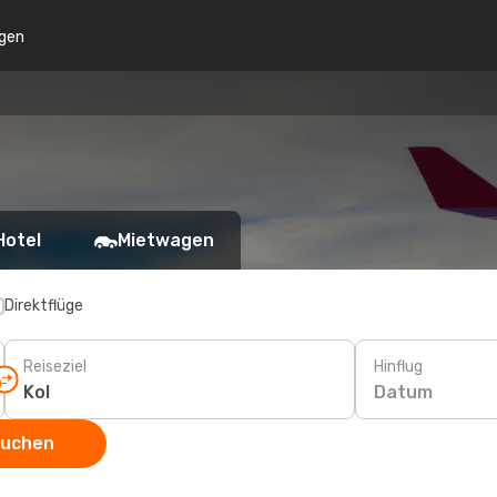
gen
Hotel
Mietwagen
Direktflüge
Reiseziel
Hinflug
Datum
suchen